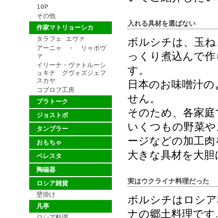
10P
その他
入れる具材を選ばない
作家マトリョーシカ
タラフェ エヴァ
ボルシチは、玉ね
アーニャ ・ リャボヴ
っくり煮込んで作
ァ
イリーナ・ヴァトルーシ
す。
ュキナ グヴォズジェフ
スカヤ
日本のお味噌汁の
コブロフ工房
せん。
プラトーク
そのため、各家庭
ジョストボ
いくつもの野菜や
タンブラー
ージなどの加工肉
おもちゃ
大きな具材を大胆
ベレスタ
陶磁器
実はウクライナ料理だった
ロシア雑貨
壁掛け
ボルシチはロシア
凡亭
ナの郷土料理です
ロシア料理