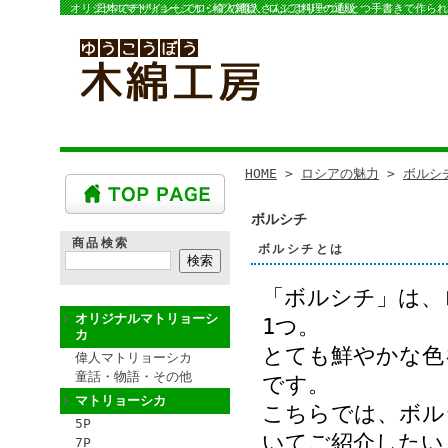
オリジナルマトリョーシカ・輸入雑貨・ロシア料理の通販
日本でデザインしてロシアの職人さんにより一つひとつ手書きで作られ
HOME
>
ロシアの魅力
>
ボルシ
ボルシチ
商品検索
ボルシチとは
「ボルシチ」は、
オリジナルマトリョーシ
1つ。
カ
とても鮮やかな色
偉人マトリョーシカ
童話・物語・その他
です。
マトリョーシカ
こちらでは、ボル
5P
いてご紹介したい
7P