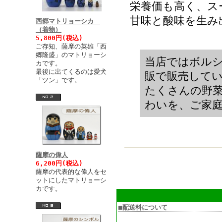
栄養価も高く、ス
甘味と酸味を生み
西郷マトリョーシカ
（着物）
5,800円(税込)
ご存知、薩摩の英雄「西
郷隆盛」のマトリョーシ
当店ではボル
カです。
最後に出てくるのは愛犬
販で販売して
「ツン」です。
たくさんの野
わいを、ご家
薩摩の偉人
6,200円(税込)
薩摩の代表的な偉人をセ
ットにしたマトリョーシ
カです。
■配送料について