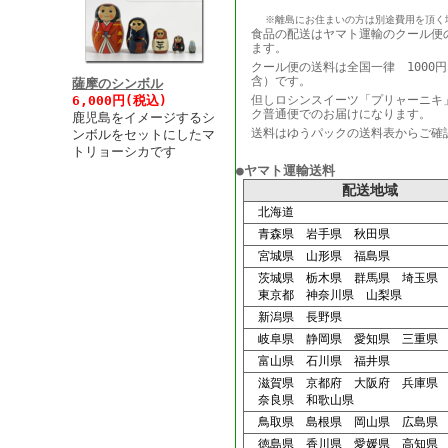
※離島にお住まいの方は別途費用を頂く
食品の配送はヤマト運輸のクール便
ます。
クール便の送料は全国一律 1000
含）です。
薩摩のシンボル
6,000円(税込)
但しロシンスイーツ「プリャーニキ
ク普通便でのお届けになります。
鹿児島をイメージするシ
送料はゆうパックの送料表からご確
ンボルをセットにしたマ
トリョーシカです
●ヤマト運輸送料
配送地域
北海道
青森県 岩手県 秋田県
宮城県 山形県 福島県
茨城県 栃木県 群馬県 埼玉県
東京都 神奈川県 山梨県
新潟県 長野県
岐阜県 静岡県 愛知県 三重県
富山県 石川県 福井県
滋賀県 京都府 大阪府 兵庫県
奈良県 和歌山県
鳥取県 島根県 岡山県 広島県
徳島県 香川県 愛媛県 高知県