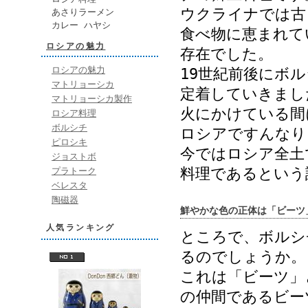
ウクライナでは古
あさりラーメン
カレー ハヤシ
食べ物に恵まれて
ロシアの魅力
存在でした。
ロシアの魅力
19世紀前後にボ
マトリョーシカ
定着していきまし
マトリョーシカ製作
火にかけている間
ロシア料理
ボルシチ
ロシアですんなり
ピロシキ
今ではロシア全土
ジョストボ
料理であるという
プラトーク
ベレスタ
陶磁器
鮮やかな色の正体は「ビーツ
人気ランキング
ところで、ボルシ
るのでしょうか。
これは「ビーツ」
の仲間であるビー