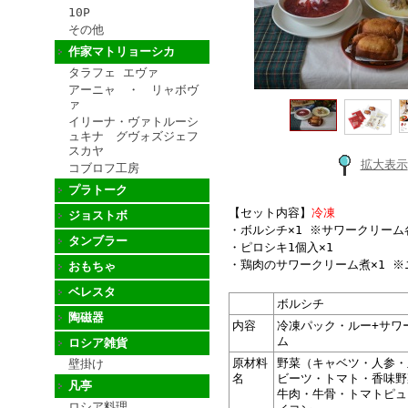
10P
その他
作家マトリョーシカ
タラフェ エヴァ
アーニャ ・ リャボヴ
ァ
イリーナ・ヴァトルーシ
ュキナ グヴォズジェフ
スカヤ
拡大表示
コブロフ工房
プラトーク
【セット内容】
冷凍
ジョストボ
・ボルシチ×1 ※サワークリーム
タンブラー
・ピロシキ1個入×1
・鶏肉のサワークリーム煮×1 ※
おもちゃ
ベレスタ
ボルシチ
陶磁器
内容
冷凍パック・ルー+サワ
ム
ロシア雑貨
原材料
野菜（キャベツ・人参・
壁掛け
名
ビーツ・トマト・香味野
凡亭
牛肉・牛骨・トマトピュ
ロシア料理