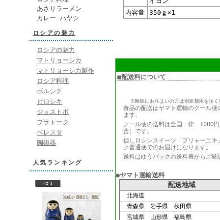
イヨン
あさりラーメン
内容量
350ｇ×1
カレー ハヤシ
ロシアの魅力
ロシアの魅力
マトリョーシカ
マトリョーシカ製作
■配送料について
ロシア料理
ボルシチ
ピロシキ
※離島にお住まいの方は別途費用を頂く
食品の配送はヤマト運輸のクール便
ジョストボ
ます。
プラトーク
クール便の送料は全国一律 1000
含）です。
ベレスタ
但しロシンスイーツ「プリャーニキ
陶磁器
ク普通便でのお届けになります。
送料はゆうパックの送料表からご確
人気ランキング
●ヤマト運輸送料
配送地域
北海道
青森県 岩手県 秋田県
宮城県 山形県 福島県