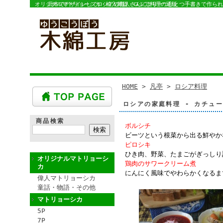
オリジナルマトリョーシカ・輸入雑貨・ロシア料理の通販
日本でデザインしてロシアの職人さんにより一つひとつ手書きで作られ
HOME
>
凡亭
>
ロシア料理
ロシアの家庭料理 - カチュ
商品検索
ボルシチ
ビーツという根菜から出る鮮やか
ピロシキ
ひき肉、野菜、たまごがぎっしり
オリジナルマトリョーシ
鶏肉のサワークリーム煮
カ
にんにく風味でやわらかくなるま
偉人マトリョーシカ
童話・物語・その他
マトリョーシカ
5P
7P