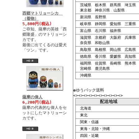
茨城県 栃木県 群馬県 埼玉県
東京都 神奈川県 山梨県
西郷マトリョーシカ
新潟県 長野県
（着物）
5,800円(税込)
岐阜県 静岡県 愛知県 三重県
ご存知、薩摩の英雄「西
富山県 石川県 福井県
郷隆盛」のマトリョーシ
滋賀県 京都府 大阪府 兵庫県
カです。
奈良県 和歌山県
最後に出てくるのは愛犬
鳥取県 島根県 岡山県 広島県
「ツン」です。
徳島県 香川県 愛媛県 高知県
福岡県 佐賀県 長崎県 熊本県
宮崎県 鹿児島県
沖縄県
●ゆうパック送料
<><><><><><><><><><>
薩摩の偉人
配送地域
6,200円(税込)
薩摩の代表的な偉人をセ
北海道
ットにしたマトリョーシ
東北
カです。
関東・信越
東海・北陸・沖縄
四国・近畿