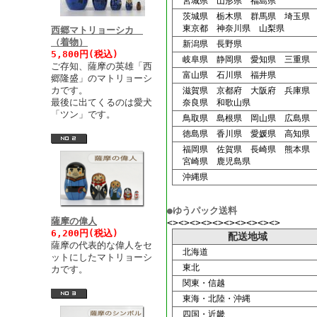
宮城県 山形県 福島県
茨城県 栃木県 群馬県 埼玉県
東京都 神奈川県 山梨県
西郷マトリョーシカ
（着物）
新潟県 長野県
5,800円(税込)
岐阜県 静岡県 愛知県 三重県
ご存知、薩摩の英雄「西
富山県 石川県 福井県
郷隆盛」のマトリョーシ
カです。
滋賀県 京都府 大阪府 兵庫県
最後に出てくるのは愛犬
奈良県 和歌山県
「ツン」です。
鳥取県 島根県 岡山県 広島県
徳島県 香川県 愛媛県 高知県
福岡県 佐賀県 長崎県 熊本県
宮崎県 鹿児島県
沖縄県
●ゆうパック送料
薩摩の偉人
<><><><><><><><><><>
6,200円(税込)
配送地域
薩摩の代表的な偉人をセ
北海道
ットにしたマトリョーシ
東北
カです。
関東・信越
東海・北陸・沖縄
四国・近畿