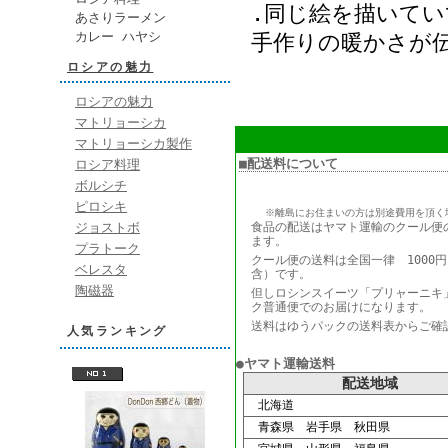
.同じ絵を描いて
あさりラーメン
カレー ハヤシ
手作りの暖かさが
ロシアの魅力
ロシアの魅力
マトリョーシカ
マトリョーシカ製作
■配送料について
ロシア料理
ボルシチ
ピロシキ
※離島にお住まいの方は別途費用を頂く
ジョストボ
食品の配送はヤマト運輸のクール便
ます。
プラトーク
クール便の送料は全国一律 1000
ベレスタ
含）です。
陶磁器
但しロシンスイーツ「プリャーニキ
ク普通便でのお届けになります。
送料はゆうパックの送料表からご確
人気ランキング
●ヤマト運輸送料
配送地域
北海道
青森県 岩手県 秋田県