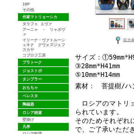
10P
その他
作家マトリョーシカ
タラフェ エヴァ
アーニャ ・ リャボヴ
ァ
イリーナ・ヴァトルーシ
拡大
ュキナ グヴォズジェフ
スカヤ
コブロフ工房
サイズ：①59m
プラトーク
③28mm*H41
ジョストボ
⑤10mm*H14mm
タンブラー
素材： 菩提樹/ハ
おもちゃ
ベレスタ
ロシアのマトリョ
陶磁器
られています。
ロシア雑貨
そのためそれぞれ
壁掛け
凡亭
で、ご了承いただ
ロシア料理