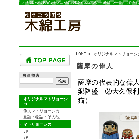
オリジナルマトリョーシカ・輸入雑貨・ロシア料理の通販
日本でデザインしてロシアの職人さんにより一つひとつ手書きで作られ
HOME
>
オリジナルマトリョーシ
薩摩の偉人
商品検索
薩摩の代表的な偉
郷隆盛 ②大久保
オリジナルマトリョーシ
猫）
カ
偉人マトリョーシカ
童話・物語・その他
マトリョーシカ
5P
7P