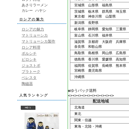
あさりラーメン
宮城県 山形県 福島県
カレー ハヤシ
茨城県 栃木県 群馬県 埼玉県
東京都 神奈川県 山梨県
ロシアの魅力
新潟県 長野県
ロシアの魅力
岐阜県 静岡県 愛知県 三重県
マトリョーシカ
富山県 石川県 福井県
マトリョーシカ製作
滋賀県 京都府 大阪府 兵庫県
奈良県 和歌山県
ロシア料理
鳥取県 島根県 岡山県 広島県
ボルシチ
ピロシキ
徳島県 香川県 愛媛県 高知県
ジョストボ
福岡県 佐賀県 長崎県 熊本県
宮崎県 鹿児島県
プラトーク
沖縄県
ベレスタ
陶磁器
●ゆうパック送料
人気ランキング
<><><><><><><><><><>
配送地域
北海道
東北
関東・信越
東海・北陸・沖縄