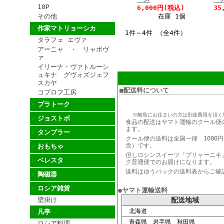
10P
6,000円(税込)
35
その他
在庫 1個
作家マトリョーシカ
1件～4件 （全4件）
タラフェ エヴァ
アーニャ ・ リャボヴ
ァ
イリーナ・ヴァトルーシ
ュキナ グヴォズジェフ
スカヤ
■配送料について
コブロフ工房
プラトーク
※離島にお住まいの方は別途費用を頂く
ジョストボ
食品の配送はヤマト運輸のクール便
ます。
タンブラー
クール便の送料は全国一律 1000
含）です。
おもちゃ
但しロシンスイーツ「プリャーニキ
ベレスタ
ク普通便でのお届けになります。
送料はゆうパックの送料表からご確
陶磁器
ロシア雑貨
●ヤマト運輸送料
壁掛け
配送地域
北海道
凡亭
青森県 岩手県 秋田県
ロシア料理