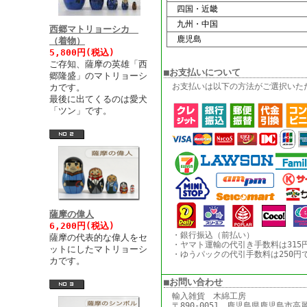
四国・近畿
九州・中国
西郷マトリョーシカ
鹿児島
（着物）
5,800円(税込)
ご存知、薩摩の英雄「西
■お支払いについて
郷隆盛」のマトリョーシ
お支払いは以下の方法がご選択いた
カです。
最後に出てくるのは愛犬
「ツン」です。
薩摩の偉人
6,200円(税込)
・銀行振込（前払い）
薩摩の代表的な偉人をセ
・ヤマト運輸の代引き手数料は315
ットにしたマトリョーシ
・ゆうパックの代引手数料は250円
カです。
■お問い合わせ
輸入雑貨 木綿工房
〒890-0051 鹿児島県鹿児島市高麗