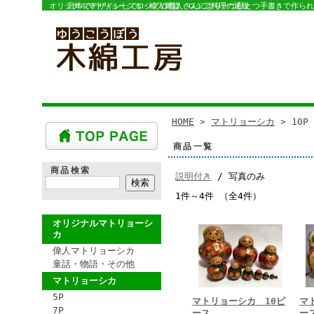
オリジナルマトリョーシカ・輸入雑貨・ロシア料理の通販
日本でデザインしてロシアの職人さんにより一つひとつ手書きで作られ
HOME
>
マトリョーシカ
> 10P
商品一覧
商品検索
説明付き
/ 写真のみ
1件～4件 （全4件）
オリジナルマトリョーシ
カ
偉人マトリョーシカ
童話・物語・その他
マトリョーシカ
5P
マトリョーシカ 10ピ
マ
7P
ース
ー